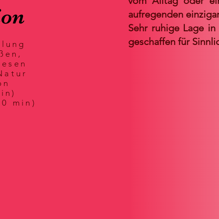
vom Alltag oder ei
ion
aufregenden einzigar
Sehr ruhige Lage in
geschaffen für Sinnli
olung
ßen,
wesen
 Natur
on
in)
90 min)